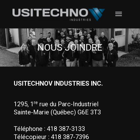
Aller
MENU
au
contenu
PRINC
NOUS JOINDRE
USITECHNOV INDUSTRIES INC.
re
1295, 1
rue du Parc-Industriel
Sainte-Marie (Québec) G6E 3T3
Téléphone : 418 387-3133
Télécopieur : 418 387-7396